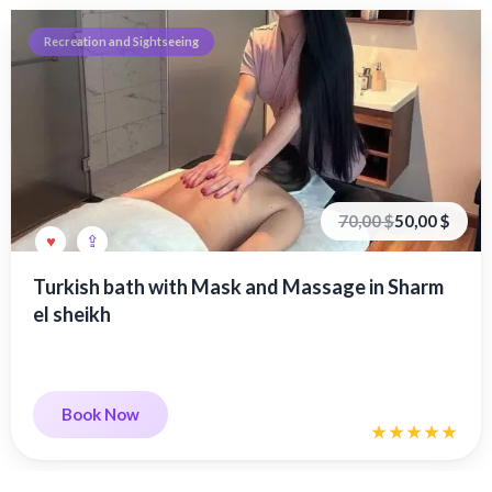
Recreation and Sightseeing
Первоначальная
Текущая
70,00
$
50,00
$
цена
цена:
составляла
50,00 €.
70,00 €.
Turkish bath with Mask and Massage in Sharm
el sheikh
Book Now