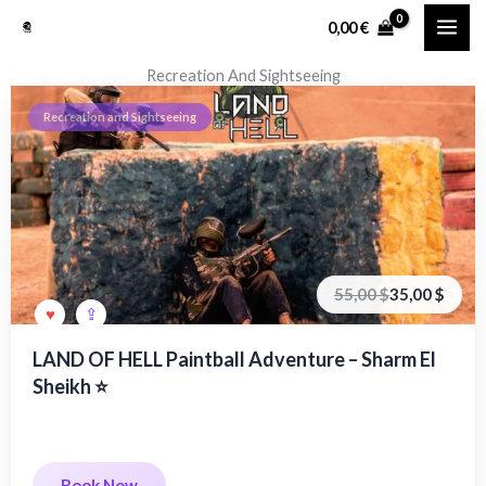
Перейти
0,00
€
к
содержимому
Recreation And Sightseeing
Recreation and Sightseeing
Первоначальная
Текущая
55,00
$
35,00
$
цена
цена:
составляла
35,00 €.
55,00 €.
LAND OF HELL Paintball Adventure – Sharm El
Sheikh ⭐
Book Now