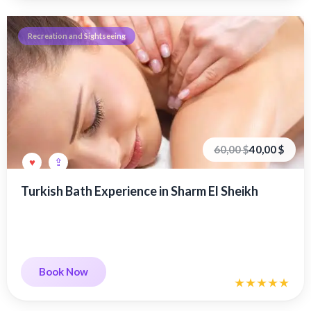
Recreation and Sightseeing
Первоначальная
Текущая
60,00
$
40,00
$
цена
цена:
составляла
40,00 €.
60,00 €.
Turkish Bath Experience in Sharm El Sheikh
Book Now