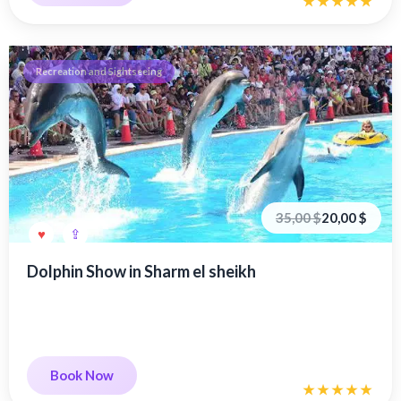
Recreation and Sightseeing
Первоначальная
Текущая
35,00
$
20,00
$
цена
цена:
составляла
20,00 €.
35,00 €.
Dolphin Show in Sharm el sheikh
Book Now