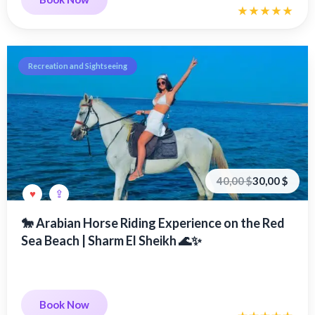
Recreation and Sightseeing
Первоначальная
Текущая
40,00
$
30,00
$
цена
цена:
составляла
30,00 €.
40,00 €.
🐎 Arabian Horse Riding Experience on the Red
Sea Beach | Sharm El Sheikh 🌊✨
Book Now