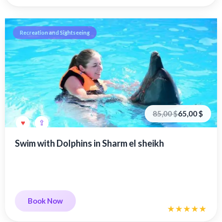
Recreation and Sightseeing
Первоначальная
Текущая
85,00
$
65,00
$
цена
цена:
составляла
65,00 €.
85,00 €.
Swim with Dolphins in Sharm el sheikh
Book Now