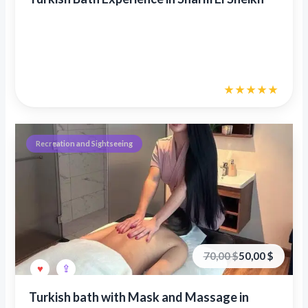
Recreation and Sightseeing
Первоначальная
Текущая
70,00
$
50,00
$
цена
цена:
составляла
50,00 €.
70,00 €.
Turkish bath with Mask and Massage in