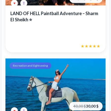
цена
цена:
составляла
35,00 €.
55,00 €.
LAND OF HELL Paintball Adventure – Sharm
El Sheikh ⭐
Recreation and Sightseeing
Первоначальная
Текущая
40,00
$
30,00
$
цена
цена: