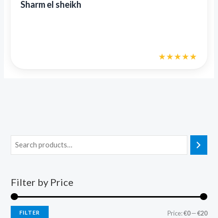
Sharm el sheikh
Filter by Price
FILTER
Price:
€0
—
€20