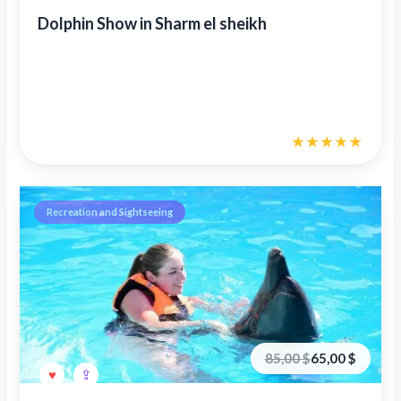
35,00 €.
Dolphin Show in Sharm el sheikh
Recreation and Sightseeing
Первоначальная
Текущая
85,00
$
65,00
$
цена
цена:
составляла
65,00 €.
85,00 €.