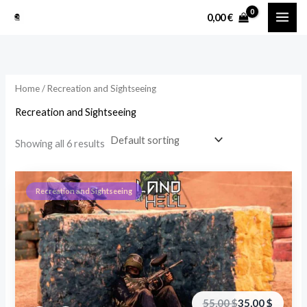
Перейти
M
M
0,00
€
к
i
a
содержимому
n
x
p
p
Home
/ Recreation and Sightseeing
r
r
Recreation and Sightseeing
i
i
c
c
Showing all 6 results
e
e
Recreation and Sightseeing
Первоначальная
Текущая
55,00
$
35,00
$