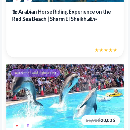
составляла
30,00 €.
40,00 €.
🐎 Arabian Horse Riding Experience on the
Red Sea Beach | Sharm El Sheikh 🌊✨
Recreation and Sightseeing
Первоначальная
Текущая
35,00
$
20,00
$
цена
цена:
составляла
20,00 €.